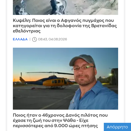
Κυψέλη: Ποιος είναι ο Αφγανός πυγμάχος που
κατηγορείται για τη δολοφονία της Βρετανίδας
εθελόντριας
ΕΛΛΑΔΑ
08:43, 04.08.2026
Ποιος ήταν ο 46χρονος Δανός πιλότος που
έχασε τη ζωή του στην Ψάθα - Είχε
περισσότερες από 9.000 ώρες πτήσης
Απόρρητο