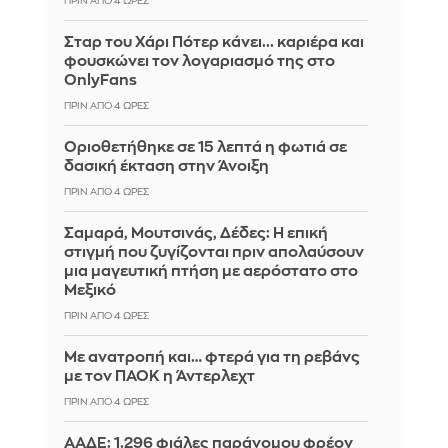
ΠΡΙΝ ΑΠΌ 4 ΏΡΕΣ
Σταρ του Χάρι Πότερ κάνει... καριέρα και
φουσκώνει τον λογαριασμό της στο
OnlyFans
ΠΡΙΝ ΑΠΌ 4 ΏΡΕΣ
Οριοθετήθηκε σε 15 λεπτά η φωτιά σε
δασική έκταση στην Άνοιξη
ΠΡΙΝ ΑΠΌ 4 ΏΡΕΣ
Σαμαρά, Μουτσινάς, Δέδες: Η επική
στιγμή που ζυγίζονται πριν απολαύσουν
μια μαγευτική πτήση με αερόστατο στο
Μεξικό
ΠΡΙΝ ΑΠΌ 4 ΏΡΕΣ
Με ανατροπή και… φτερά για τη ρεβάνς
με τον ΠΑΟΚ η Άντερλεχτ
ΠΡΙΝ ΑΠΌ 4 ΏΡΕΣ
ΑΑΔΕ: 1.296 φιάλες παράνομου φρέον