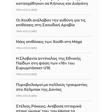
κατασχέθηκαν σε Κήπους και Δοϊράνη
ΠΡΙΝ ΑΠΌ 4 ΏΡΕΣ
Οι Χούθι ανέλαβαν την ευθύνη για τις
επιθέσεις στη Σαουδική Αραβία
ΠΡΙΝ ΑΠΌ 5 ΏΡΕΣ
Νέες επιθέσεις των Χούθι στη Μόχα
ΠΡΙΝ ΑΠΌ 5 ΏΡΕΣ
Η Σλοβενία αντίπαλος της Εθνικής
Παίδων στη φάση των «16» του
Ευρωμπάσκετ U16
ΠΡΙΝ ΑΠΌ 5 ΏΡΕΣ
Πυροβολισμοί με πολλούς τραυματίες
στο Χόλμπεκ της Δανίας
ΠΡΙΝ ΑΠΌ 5 ΏΡΕΣ
Στέλιος Ρόκκος: Ανέβασε πιτσιρικά
στους ώμους του, του έφαγε τα