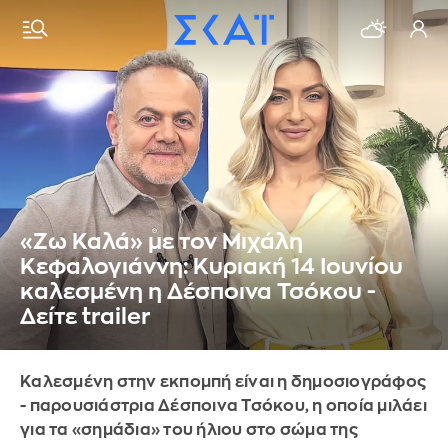
«Ζω Καλά» με τον Μιχάλη
Κεφαλογιάννη: Κυριακή 14 Ιουνίου
καλεσμένη η Δέσποινα Τσόκου -
Δείτε trailer
Καλεσμένη στην εκπομπή είναι η δημοσιογράφος
- παρουσιάστρια Δέσποινα Τσόκου, η οποία μιλάει
για τα «σημάδια» του ήλιου στο σώμα της