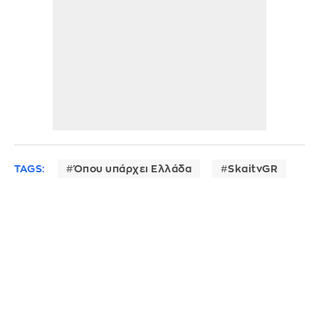
TAGS:
Όπου υπάρχει Ελλάδα
SkaitvGR