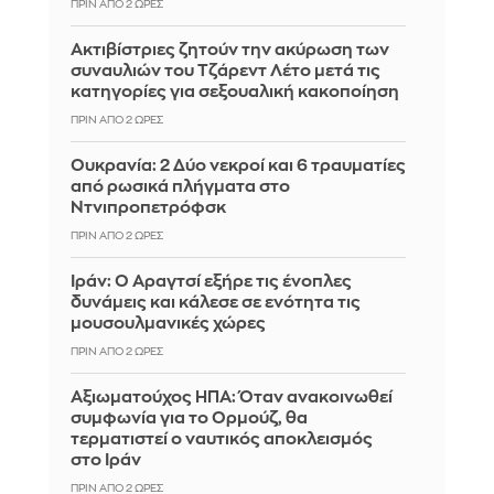
ΠΡΙΝ ΑΠΌ 2 ΏΡΕΣ
Ακτιβίστριες ζητούν την ακύρωση των
συναυλιών του Τζάρεντ Λέτο μετά τις
κατηγορίες για σεξουαλική κακοποίηση
ΠΡΙΝ ΑΠΌ 2 ΏΡΕΣ
Ουκρανία: 2 Δύο νεκροί και 6 τραυματίες
από ρωσικά πλήγματα στο
Ντνιπροπετρόφσκ
ΠΡΙΝ ΑΠΌ 2 ΏΡΕΣ
Ιράν: Ο Αραγτσί εξήρε τις ένοπλες
δυνάμεις και κάλεσε σε ενότητα τις
μουσουλμανικές χώρες
ΠΡΙΝ ΑΠΌ 2 ΏΡΕΣ
Αξιωματούχος ΗΠΑ: Όταν ανακοινωθεί
συμφωνία για το Ορμούζ, θα
τερματιστεί ο ναυτικός αποκλεισμός
στο Ιράν
ΠΡΙΝ ΑΠΌ 2 ΏΡΕΣ