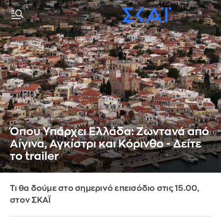
Όπου Υπάρχει Ελλάδα: Ζωντανά από
Αίγινα, Αγκίστρι και Κόρινθο - Δείτε
το trailer
Τι θα δούμε στο σημερινό επεισόδιο στις 15.00,
στον ΣΚΑΪ