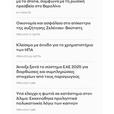
με το drone, σύμφωνα με τη ρωσική
πρεσβεία στο Βερολίνο
IN 59 SECONDS
Οικονομία και ασφάλεια στο επίκεντρο
της συζήτησης Ζελένσκι- Βούτσιτς
ΠΡΙΝ ΑΠΌ 17 ΛΕΠΤΆ
Κλείσιμο με άνοδο για το χρηματιστήριο
των ΗΠΑ
ΠΡΙΝ ΑΠΌ 42 ΛΕΠΤΆ
Άνοιξε ξανά το σύστημα ΕΑΕ 2025 για
διορθώσεις και συμπληρώσεις
στοιχείων από τους παραγωγούς
ΠΡΙΝ ΑΠΌ 1 ΏΡΑ
Yπό έλεγχο η φωτιά σε κατάστημα στον
Άλιμο: Εκκενώθηκε προληπτικά
πολυκατοικία λόγω των καπνών
ΠΡΙΝ ΑΠΌ 1 ΏΡΑ