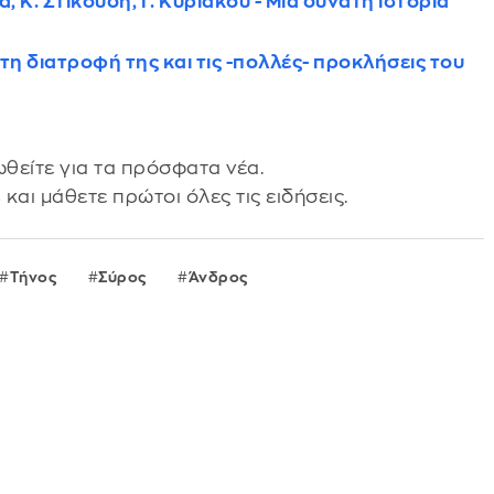
, Κ. Στικούδη, Γ. Κυριακού - Μια δυνατή ιστορία
τη διατροφή της και τις -πολλές- προκλήσεις του
θείτε για τα πρόσφατα νέα.
s
και μάθετε πρώτοι όλες τις ειδήσεις.
Τήνος
Σύρος
Άνδρος