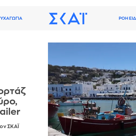
ΥΧΑΓΩΓΙΑ
ΡΟΗ ΕΙ
ορτάζ
ύρο,
ailer
τον ΣΚΑΪ