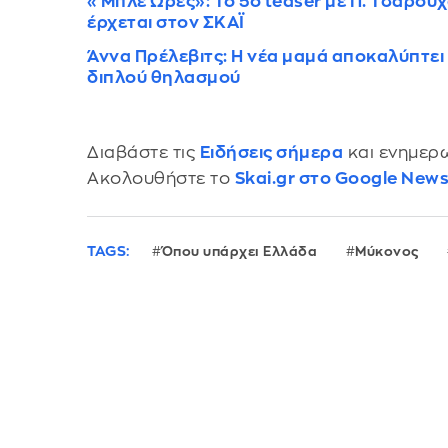
«Μπλε Ώρες»: Το 5ο teaser με Π. Τσαρούχα
έρχεται στον ΣΚΑΪ
Άννα Πρέλεβιτς: Η νέα μαμά αποκαλύπτει 
διπλού θηλασμού
Διαβάστε τις
Ειδήσεις σήμερα
και ενημερω
Ακολουθήστε το
Skai.gr στο Google New
TAGS:
Όπου υπάρχει Ελλάδα
Μύκονος