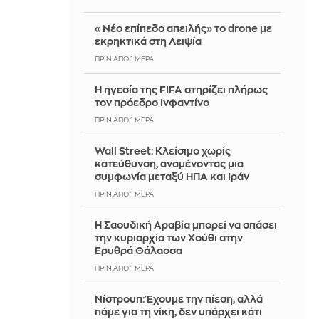
«Νέο επίπεδο απειλής» το drone με
εκρηκτικά στη Λειψία
ΠΡΙΝ ΑΠΌ 1 ΜΈΡΑ
Η ηγεσία της FIFA στηρίζει πλήρως
τον πρόεδρο Ινφαντίνο
ΠΡΙΝ ΑΠΌ 1 ΜΈΡΑ
Wall Street: Κλείσιμο χωρίς
κατεύθυνση, αναμένοντας μια
συμφωνία μεταξύ ΗΠΑ και Ιράν
ΠΡΙΝ ΑΠΌ 1 ΜΈΡΑ
Η Σαουδική Αραβία μπορεί να σπάσει
την κυριαρχία των Χούθι στην
Ερυθρά Θάλασσα
ΠΡΙΝ ΑΠΌ 1 ΜΈΡΑ
Νίστρουπ: Έχουμε την πίεση, αλλά
πάμε για τη νίκη, δεν υπάρχει κάτι