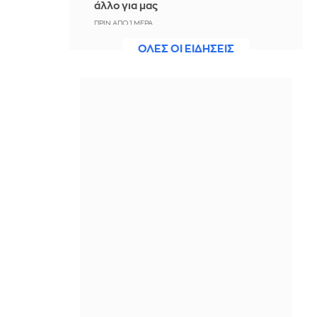
άλλο για μας
ΠΡΙΝ ΑΠΌ 1 ΜΈΡΑ
ΟΛΕΣ ΟΙ ΕΙΔΗΣΕΙΣ
Άννα Πρέλεβιτς: Το τρυφερό
throwback βίντεο με την αδελφή της
να τραγουδούν Backstreet Boys
ΠΡΙΝ ΑΠΌ 1 ΜΈΡΑ
Πυρκαγιά σε χαμηλή βλάστηση στην
περιοχή Σάνταλο, στην Κάρπαθο
ΠΡΙΝ ΑΠΌ 1 ΜΈΡΑ
Ο Παναθηναϊκός έπαθε στο ΟΑΚΑ,
καλείται να μάθει από αυτό και να
προκριθεί μέσω Βουλγαρίας - Δείτε
τα Highlights
ΠΡΙΝ ΑΠΌ 1 ΜΈΡΑ
Conference League: Παναθηναϊκός -
ΤΣΣΚΑ 1948 1-1 (ΤΕΛΙΚΟ)
ΠΡΙΝ ΑΠΌ 1 ΜΈΡΑ