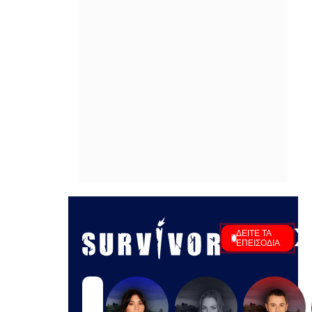
Οι ΗΠΑ αναστέλλουν τις εισαγωγές
από τον μεγαλύτερο παραγωγό
αβοκάντο του Μεξικού
ΠΡΙΝ ΑΠΌ 1 ΜΈΡΑ
Οριοθετήθηκε η γωτιά στις Αλυκές
Βόλου
ΠΡΙΝ ΑΠΌ 1 ΜΈΡΑ
«Υβριδική επίθεση» βλέπει η
Γερμανία πίσω απο το παγιδευμένο
drone στη Λειψία
ΠΡΙΝ ΑΠΌ 1 ΜΈΡΑ
10 πράγματα που πρέπει να κάνεις
πριν φτάσει ο Δεκαπενταύγουστος
ΠΡΙΝ ΑΠΌ 1 ΜΈΡΑ