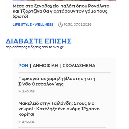
Μέσα στο ξενοδοχείο-παλάτι όπου Ρονάλντο
και Τζορτζίνα θα γιορτάσουν τον γάμο τους
(φωτό)
LIFE STYLE - WELLNESS
10:30, 07.08.2026
ΔΙΑΒΑΣΤΕ ΕΠΙΣΗΣ
περισσότερες ειδήσεις από το skai.gr
ΡΟΗ
ΔΗΜΟΦΙΛΗ
ΣΧΟΛΙΑΣΜΕΝΑ
Πυρκαγιά σε χαμηλή βλάστηση στη
Σίνδο Θεσσαλονίκης
IN 2 HOURS
Μακελειό στην Ταϊλάνδη: Στους 9 οι
νεκροί - Κατέληξε ένα ακόμη 12χρονο
κορίτσι
IN 2 HOURS