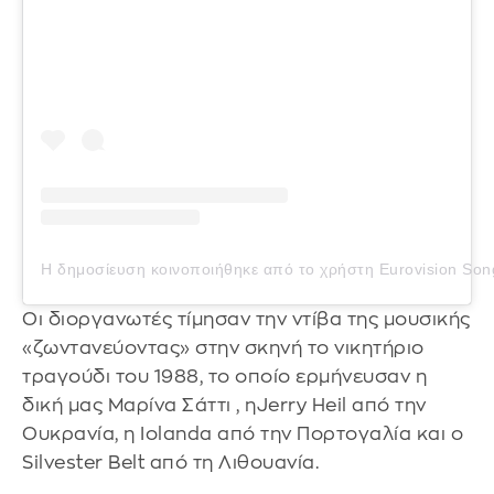
Η δημοσίευση κοινοποιήθηκε από το χρήστη Eurovision Son
Οι διοργανωτές τίμησαν την ντίβα της μουσικής
«ζωντανεύοντας» στην σκηνή το νικητήριο
τραγούδι του 1988, το οποίο ερμήνευσαν η
δική μας Μαρίνα Σάττι , ηJerry Heil από την
Ουκρανία, η Iolanda από την Πορτογαλία και ο
Silvester Belt από τη Λιθουανία.