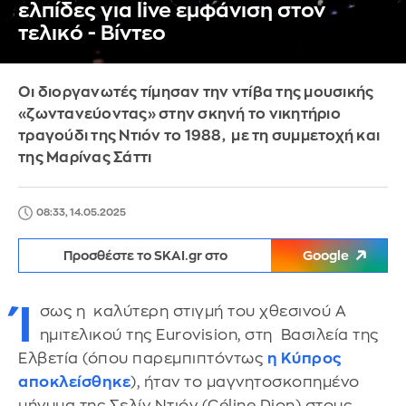
ελπίδες για live εμφάνιση στον
τελικό - Βίντεο
Οι διοργανωτές τίμησαν την ντίβα της μουσικής
«ζωντανεύοντας» στην σκηνή το νικητήριο
τραγούδι της Ντιόν το 1988, με τη συμμετοχή και
της Μαρίνας Σάττι
08:33, 14.05.2025
Προσθέστε το SKAI.gr στο
Google
Ί
σως η καλύτερη στιγμή του χθεσινού Α
ημιτελικού της Eurovision, στη Βασιλεία της
Ελβετία (όπου παρεμπιπτόντως
η Κύπρος
αποκλείσθηκε
), ήταν το μαγνητοσκοπημένο
μήνυμα της Σελίν Ντιόν (Céline Dion) στους