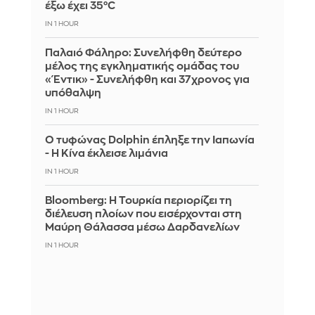
έξω έχει 35°C
IN 1 HOUR
Παλαιό Φάληρο: Συνελήφθη δεύτερο
μέλος της εγκληματικής ομάδας του
«Έντικ» - Συνελήφθη και 37χρονος για
υπόθαλψη
IN 1 HOUR
Ο τυφώνας Dolphin έπληξε την Ιαπωνία
- Η Κίνα έκλεισε λιμάνια
IN 1 HOUR
Bloomberg: Η Τουρκία περιορίζει τη
διέλευση πλοίων που εισέρχονται στη
Μαύρη Θάλασσα μέσω Δαρδανελίων
IN 1 HOUR