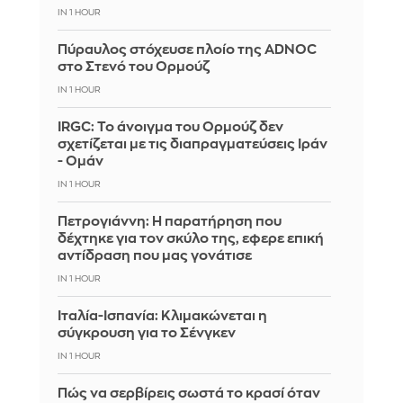
IN 1 HOUR
Πύραυλος στόχευσε πλοίο της ADNOC
στο Στενό του Ορμούζ
IN 1 HOUR
IRGC: Το άνοιγμα του Ορμούζ δεν
σχετίζεται με τις διαπραγματεύσεις Ιράν
- Ομάν
IN 1 HOUR
Πετρογιάννη: Η παρατήρηση που
δέχτηκε για τον σκύλο της, εφερε επική
αντίδραση που μας γονάτισε
IN 1 HOUR
Ιταλία-Ισπανία: Κλιμακώνεται η
σύγκρουση για το Σένγκεν
IN 1 HOUR
Πώς να σερβίρεις σωστά το κρασί όταν