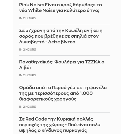
Pink Noise: Είναι ο «ροζ θόρυβος» το
νέο White Noise για καλύτερο ύπνο;
IN 2 HOURS
Σε 57χρονη από την Κυψέλη ανήκει η
σορός που βρέθηκε σε σπηλιά στον
Λυκαβηττό - Δείτε βίντεο
IN 2 HOURS
Παναθηναϊκός: Φουλάρει για ΤΣΣΚΑ ο
Λιβάι
IN 2 HOURS
Ομάδα από το Περού γέμισε τη φανέλα
της με περισσότερους από 1.000
διαφορετικούς χορηγούς
IN 2 HOURS
Σε Red Code την Κυριακή πολλές
περιοχές της χώρας - Πού είναι πολύ
υψηλός ο κίνδυνος πυρκαγιάς