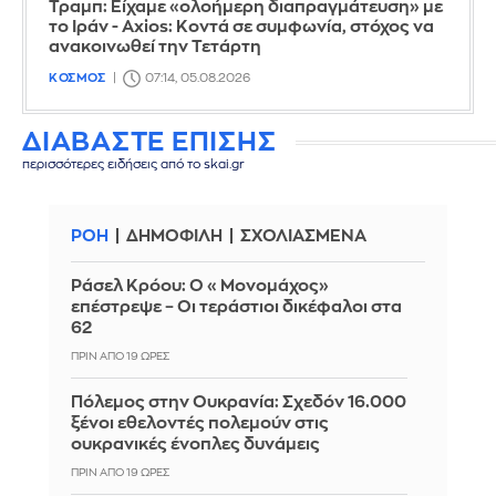
Τραμπ: Είχαμε «ολοήμερη διαπραγμάτευση» με
το Ιράν - Axios: Κοντά σε συμφωνία, στόχος να
ανακοινωθεί την Τετάρτη
ΚΟΣΜΟΣ
07:14, 05.08.2026
ΔΙΑΒΑΣΤΕ ΕΠΙΣΗΣ
περισσότερες ειδήσεις από το skai.gr
ΡΟΗ
ΔΗΜΟΦΙΛΗ
ΣΧΟΛΙΑΣΜΕΝΑ
Ράσελ Κρόου: Ο «Μονομάχος»
επέστρεψε – Οι τεράστιοι δικέφαλοι στα
62
ΠΡΙΝ ΑΠΌ 19 ΏΡΕΣ
Πόλεμος στην Ουκρανία: Σχεδόν 16.000
ξένοι εθελοντές πολεμούν στις
ουκρανικές ένοπλες δυνάμεις
ΠΡΙΝ ΑΠΌ 19 ΏΡΕΣ