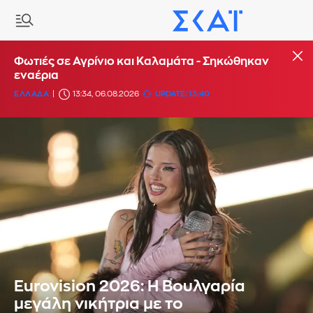
Φωτιές σε Αγρίνιο και Καλαμάτα - Σηκώθηκαν
εναέρια
ΕΛΛΑΔΑ
13:34, 06.08.2026
UPDATE: 13:40
Eurovision 2026: Η Βουλγαρία
μεγάλη νικήτρια με το