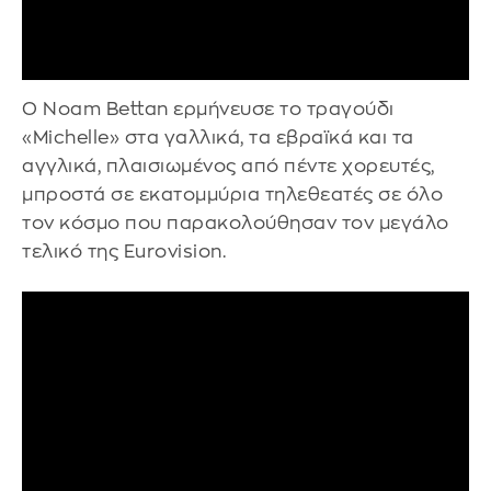
Ο Noam Bettan ερμήνευσε το τραγούδι
«Michelle» στα γαλλικά, τα εβραϊκά και τα
αγγλικά, πλαισιωμένος από πέντε χορευτές,
μπροστά σε εκατομμύρια τηλεθεατές σε όλο
τον κόσμο που παρακολούθησαν τον μεγάλο
τελικό της Eurovision.