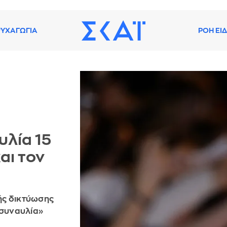
ΥΧΑΓΩΓΙΑ
ΡΟΗ ΕΙ
υλία 15
αι τον
ής δικτύωσης
 συναυλία»