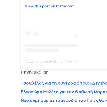
View this post on Instagram
A post shared by Duffy (@duffy)
Πηγή:
skai.gr
Τσουβέλας για τη σύντροφό του: «Δεν έχ
Ελεονώρα Μελέτη για τον Θοδωρή Μαροσο
Νέο άλμπουμ με τραγούδια του Πρινς θα