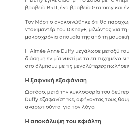
Η Duffy έγινε διάσημη το 2008 με το ντεμ
βραβεία BRIT, ένα βραβείο Grammy και έν
Τον Μάρτιο ανακοινώθηκε ότι θα παραχωρ
ντοκιμαντέρ του Disney+, μιλώντας για τ
μακροχρόνια απουσία της από τη μουσική
Η Aimée Anne Duffy μεγάλωσε μεταξύ του 
διάσημη εν μία νυκτί με το επιτυχημένο si
στο άλμπουμ με τις μεγαλύτερες πωλήσεις
Η ξαφνική εξαφάνιση
Ωστόσο, μετά την κυκλοφορία του δεύτερο
Duffy εξαφανίστηκε, αφήνοντας τους θαυμ
αναρωτιούνται για τον λόγο.
Η αποκάλυψη του εφιάλτη