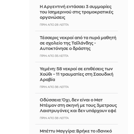
Η Αργεντινή εντάσσει 3 συμμορίες
του Ισημερινού στις τρομοκρατικές
οργανώσεις
ΠΡΙΝ ΑΠΌ 28 ΛΕΠΤΆ
Τέσσερις νεκροί από τα πυρά μαθητή
σε σχολείο της Ταϊλάνδης -
Αυτοκτόνησε ο δράστης
ΠΡΙΝ ΑΠΌ 35 ΛΕΠΤΆ
Υεμένη: 58 νεκροί σε επιθέσεις των
Χούθι – 11 τραυματίες στη Σαουδική
Αραβία
ΠΡΙΝ ΑΠΌ 36 ΛΕΠΤΆ
Οδύσσεια: Όχι, δεν είναι ο Ματ
Ντέιμον στη σκηνή με τους 3μετρους
Λαιστρυγόνες και δεν υπάρχουν εφέ
ΠΡΙΝ ΑΠΌ 38 ΛΕΠΤΆ
Μπέττυ Μαγγίρα: Βρήκε το ιδανικό