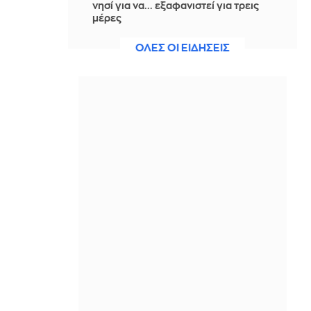
νησί για να... εξαφανιστεί για τρεις
μέρες
ΠΡΙΝ ΑΠΌ 43 ΛΕΠΤΆ
ΟΛΕΣ ΟΙ ΕΙΔΗΣΕΙΣ
ΜΚΟ καταγγέλλουν ως «έγκλημα
πολέμου» τα ισραηλινά πλήγματα
που σκότωσαν ανταποκρίτρια στον
Λίβανο
ΠΡΙΝ ΑΠΌ 48 ΛΕΠΤΆ
Πουλί μπήκε σε κινητήρα
αεροσκάφους και καθήλωσε πτήση
στο αεροδρόμιο «Μακεδονία»
ΠΡΙΝ ΑΠΌ 58 ΛΕΠΤΆ
Facebook: Πρόστιμο-ρεκόρ 567 εκατ.
δολαρίων στη Meta για την ασφάλεια
των παιδιών – Στα 942 εκατ. οι
συνολικές κυρώσεις
ΠΡΙΝ ΑΠΌ 59 ΛΕΠΤΆ
Σύλληψη πρώην κυβερνήτη για