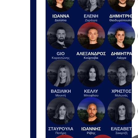
Σκληρή στάση του Ιράν στο Ορμούζ -
Εγκλωβισμένος σε «παγίδα
κλιμάκωσης» ο Τραμπ θέλει
«συμβολική νίκη»
ΠΡΙΝ ΑΠΌ 1 ΏΡΑ