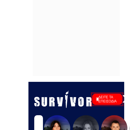
υπόθεση εξαφανισμένων φοιτητών
στο Μεξικό
ΠΡΙΝ ΑΠΌ 1 ΏΡΑ
Στρατιωτική άσκηση των IDF στη
Μεσόγειο στη σκιά της σύγκρουσης
στη Μέση Ανατολή - Βίντεο
ΠΡΙΝ ΑΠΌ 1 ΏΡΑ
Πρωινό Magazino 07-08-2026
ΠΡΙΝ ΑΠΌ 1 ΏΡΑ
Αργεντινή: Επεισόδια στο τέλος
μαζικής κινητοποίησης στο
Μπουένος Άιρες
ΠΡΙΝ ΑΠΌ 1 ΏΡΑ
Προφυλακίστηκαν ο δήμαρχος και
άλλοι δύο για τη μεγάλη φωτιά στη
Βοιωτία
ΠΡΙΝ ΑΠΌ 1 ΏΡΑ