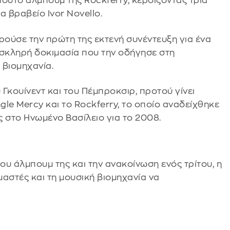
πούτο άλμπουμ της Rockferry, κερδίζοντας τρία
α βραβείο Ivor Novello.
ούσε την πρώτη της εκτενή συνέντευξη για ένα
η σκληρή δοκιμασία που την οδήγησε στη
 βιομηχανία.
Γκουίνεντ και του Πέμπροκσιρ, προτού γίνει
ngle Mercy και το Rockferry, το οποίο αναδείχθηκε
 στο Ηνωμένο Βασίλειο για το 2008.
υ άλμπουμ της και την ανακοίνωση ενός τρίτου, η
αστές και τη μουσική βιομηχανία να