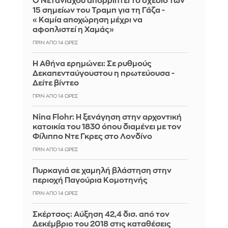
Ο Νετανιάχου απορρίπτει το σχέδιο των
15 σημείων του Τραμπ για τη Γάζα -
«Καμία αποχώρηση μέχρι να
αφοπλιστεί η Χαμάς»
ΠΡΙΝ ΑΠΌ 14 ΏΡΕΣ
Η Αθήνα ερημώνει: Σε ρυθμούς
Δεκαπενταύγουστου η πρωτεύουσα -
Δείτε βίντεο
ΠΡΙΝ ΑΠΌ 14 ΏΡΕΣ
Nina Flohr: Η ξενάγηση στην αρχοντική
κατοικία του 1830 όπου διαμένει με τον
Φίλιππο Ντε Γκρες στο Λονδίνο
ΠΡΙΝ ΑΠΌ 14 ΏΡΕΣ
Πυρκαγιά σε χαμηλή βλάστηση στην
περιοχή Παγούρια Κομοτηνής
ΠΡΙΝ ΑΠΌ 14 ΏΡΕΣ
Σκέρτσος: Αύξηση 42,4 δισ. από τον
Δεκέμβριο του 2018 στις καταθέσεις