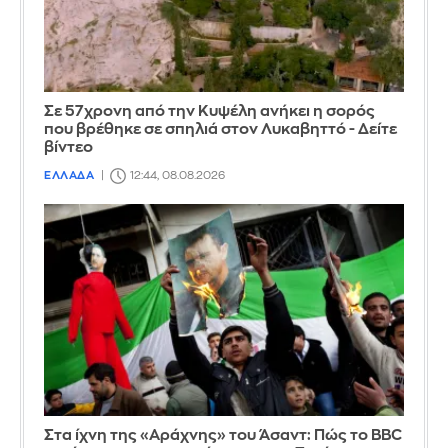
Σε 57χρονη από την Κυψέλη ανήκει η σορός
που βρέθηκε σε σπηλιά στον Λυκαβηττό - Δείτε
βίντεο
ΕΛΛΑΔΑ
12:44, 08.08.2026
Στα ίχνη της «Αράχνης» του Άσαντ: Πώς το BBC