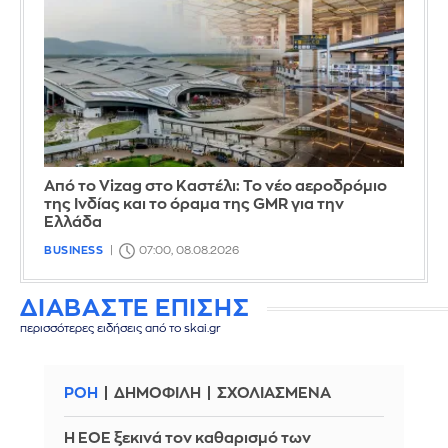
Από το Vizag στο Καστέλι: Το νέο αεροδρόμιο
της Ινδίας και το όραμα της GMR για την
Ελλάδα
BUSINESS
07:00, 08.08.2026
ΔΙΑΒΑΣΤΕ ΕΠΙΣΗΣ
περισσότερες ειδήσεις από το skai.gr
ΡΟΗ
ΔΗΜΟΦΙΛΗ
ΣΧΟΛΙΑΣΜΕΝΑ
Η ΕΟΕ ξεκινά τον καθαρισμό των