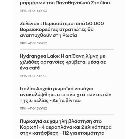
μαρμάρων του Παναθηναϊκού Σταδίου
ΠΡΙΝ ΑΠΌ 13 ΏΡΕΣ
Ζελένσκι: Περισσότεροι από 50.000
Βορειοκορεάτες στρατιώτες θα
αναπτυχθούν στη Ρωσία
ΠΡΙΝ ΑΠΌ 13 ΏΡΕΣ
Hydrangea Lake: Η απίθανη λίμνη με
χιλιάδες ορτανσίες κρύβεται μέσα σε
ένα café
ΠΡΙΝ ΑΠΌ 13 ΏΡΕΣ
Ιταλία: Αρχαίο ρωμαϊκό ναυάγιο
ανακαλύφθηκε στα ανοιχτά των ακτών
της Σικελίας - Δείτε βίντεο
ΠΡΙΝ ΑΠΌ 13 ΏΡΕΣ
Πυρκαγιά σε χαμηλή βλάστηση στο
Κορωπί - 4 αεροπλάνα και 2 ελικόπτερα
στην κατάσβεση - 112 για ετοιμότητα