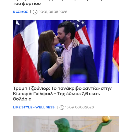
του φορτίου
ΚΟΣΜΟΣ
20:01, 06.08.2026
Τραμπ Τζούνιορ: Το πανάκριβο «αντίο» στην
Κίμπερλι Γκίλφοϊλ – Της έδωσε 7,6 εκατ.
δολάρια
LIFE STYLE - WELLNESS
13:09, 06.08.2026