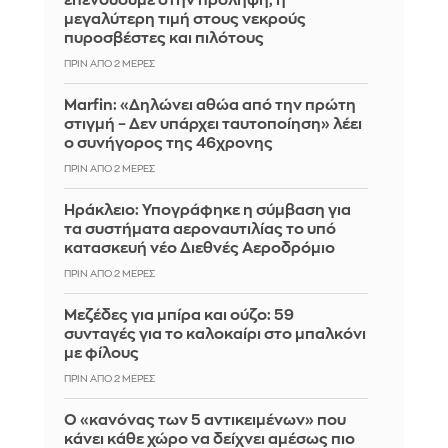
επενδύουμε στην πρόληψη, η
μεγαλύτερη τιμή στους νεκρούς
πυροσβέστες και πιλότους
ΠΡΙΝ ΑΠΌ 2 ΜΈΡΕΣ
Marfin: «Δηλώνει αθώα από την πρώτη
στιγμή – Δεν υπάρχει ταυτοποίηση» λέει
ο συνήγορος της 46χρονης
ΠΡΙΝ ΑΠΌ 2 ΜΈΡΕΣ
Ηράκλειο: Υπογράφηκε η σύμβαση για
τα συστήματα αεροναυτιλίας το υπό
κατασκευή νέο Διεθνές Αεροδρόμιο
ΠΡΙΝ ΑΠΌ 2 ΜΈΡΕΣ
Μεζέδες για μπίρα και ούζο: 59
συνταγές για το καλοκαίρι στο μπαλκόνι
με φίλους
ΠΡΙΝ ΑΠΌ 2 ΜΈΡΕΣ
Ο «κανόνας των 5 αντικειμένων» που
κάνει κάθε χώρο να δείχνει αμέσως πιο