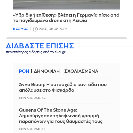
«Υβριδική επίθεση» βλέπει η Γερμανία πίσω από
το παγιδευμένο drone στη Λειψία
ΚΟΣΜΟΣ
23:01, 05.08.2026
ΔΙΑΒΑΣΤΕ ΕΠΙΣΗΣ
περισσότερες ειδήσεις από το skai.gr
ΡΟΗ
ΔΗΜΟΦΙΛΗ
ΣΧΟΛΙΑΣΜΕΝΑ
Άννα Βίσση: Η αυτοσχέδια καντάδα που
απόλαυσε στο Φισκάρδο
ΠΡΙΝ ΑΠΌ 2 ΜΈΡΕΣ
Queens Of The Stone Age:
Δημιούργησαν τηλεφωνική γραμμή
παραπόνων για τους θαυμαστές τους
ΠΡΙΝ ΑΠΌ 2 ΜΈΡΕΣ