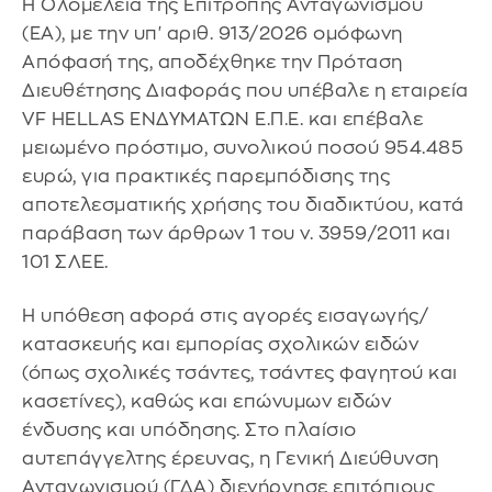
Η Ολομέλεια της Επιτροπής Ανταγωνισμού
(ΕΑ), με την υπ' αριθ. 913/2026 ομόφωνη
Απόφασή της, αποδέχθηκε την Πρόταση
Διευθέτησης Διαφοράς που υπέβαλε η εταιρεία
VF HELLAS ΕΝΔΥΜΑΤΩΝ Ε.Π.Ε. και επέβαλε
μειωμένο πρόστιμο, συνολικού ποσού 954.485
ευρώ, για πρακτικές παρεμπόδισης της
αποτελεσματικής χρήσης του διαδικτύου, κατά
παράβαση των άρθρων 1 του ν. 3959/2011 και
101 ΣΛΕΕ.
Η υπόθεση αφορά στις αγορές εισαγωγής/
κατασκευής και εμπορίας σχολικών ειδών
(όπως σχολικές τσάντες, τσάντες φαγητού και
κασετίνες), καθώς και επώνυμων ειδών
ένδυσης και υπόδησης. Στο πλαίσιο
αυτεπάγγελτης έρευνας, η Γενική Διεύθυνση
Ανταγωνισμού (ΓΔΑ) διενήργησε επιτόπιους