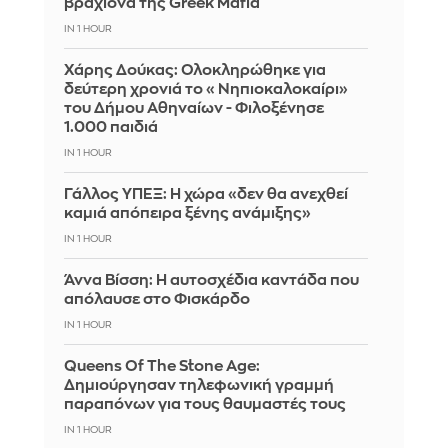
βραχίονα της Greek Mafia
IN 1 HOUR
Χάρης Δούκας: Ολοκληρώθηκε για
δεύτερη χρονιά το «Νηπιοκαλοκαίρι»
του Δήμου Αθηναίων - Φιλοξένησε
1.000 παιδιά
IN 1 HOUR
Γάλλος ΥΠΕΞ: Η χώρα «δεν θα ανεχθεί
καμιά απόπειρα ξένης ανάμιξης»
IN 1 HOUR
Άννα Βίσση: Η αυτοσχέδια καντάδα που
απόλαυσε στο Φισκάρδο
IN 1 HOUR
Queens Of The Stone Age:
Δημιούργησαν τηλεφωνική γραμμή
παραπόνων για τους θαυμαστές τους
IN 1 HOUR