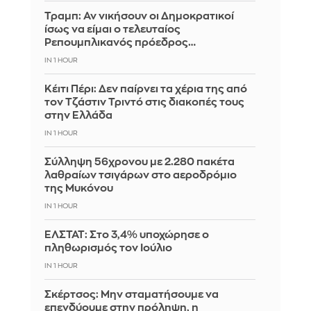
Τραμπ: Αν νικήσουν οι Δημοκρατικοί
ίσως να είμαι ο τελευταίος
Ρεπουμπλικανός πρόεδρος…
IN 1 HOUR
Κέιτι Πέρι: Δεν παίρνει τα χέρια της από
τον Τζάστιν Τριντό στις διακοπές τους
στην Ελλάδα
IN 1 HOUR
Σύλληψη 56χρονου με 2.280 πακέτα
λαθραίων τσιγάρων στο αεροδρόμιο
της Μυκόνου
IN 1 HOUR
ΕΛΣΤΑΤ: Στο 3,4% υποχώρησε ο
πληθωρισμός τον Ιούλιο
IN 1 HOUR
Σκέρτσος: Μην σταματήσουμε να
επενδύουμε στην πρόληψη, η