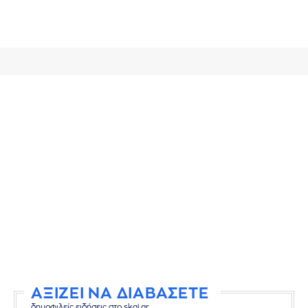
ΑΞΙΖΕΙ ΝΑ ΔΙΑΒΑΣΕΤΕ
δημοφιλείς ειδήσεις στο skai.gr