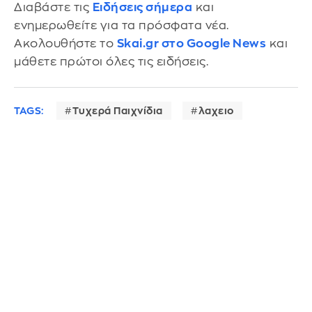
Διαβάστε τις
Ειδήσεις σήμερα
και
ενημερωθείτε για τα πρόσφατα νέα.
Ακολουθήστε το
Skai.gr στο Google News
και
μάθετε πρώτοι όλες τις ειδήσεις.
TAGS:
Τυχερά Παιχνίδια
λαχειο