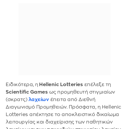
Ειδικότερα, η
Hellenic Lotteries
επέλεξε τη
Scientific Games
ως προμηθευτή στιγμιαίων
(σκρατς)
λαχείων
έπειτα από Διεθνή
Διαγωνισμό Προμηθειών. Πρόσφατα, η Hellenic
Lotteries απέκτησε το αποκλειστικό δικαίωμα
λειτουργίας και διαχείρισης των παθητικών