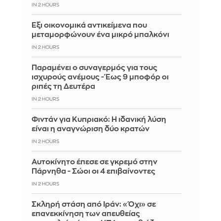
IN 2 HOURS
Έξι οικονομικά αντικείμενα που
μεταμορφώνουν ένα μικρό μπαλκόνι
IN 2 HOURS
Παραμένει ο συναγερμός για τους
ισχυρούς ανέμους - Έως 9 μποφόρ οι
ριπές τη Δευτέρα
IN 2 HOURS
Φιντάν για Κυπριακό: Η ιδανική λύση
είναι η αναγνώριση δύο κρατών
IN 2 HOURS
Αυτοκίνητο έπεσε σε γκρεμό στην
Πάρνηθα - Σώοι οι 4 επιβαίνοντες
IN 2 HOURS
Σκληρή στάση από Ιράν: «Όχι» σε
επανεκκίνηση των απευθείας