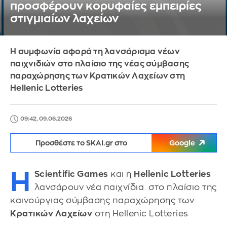
προσφέρουν κορυφαίες εμπειρίες
στιγμιαίων λαχείων
Η συμφωνία αφορά τη λανσάρισμα νέων
παιχνιδιών στο πλαίσιο της νέας σύμβασης
παραχώρησης των Κρατικών Λαχείων στη
Hellenic Lotteries
09:42, 09.06.2026
Προσθέστε το SKAI.gr στο
Google
Η
Scientific Games
και η
Hellenic Lotteries
λανσάρουν νέα παιχνίδια στο πλαίσιο της
καινούργιας σύμβασης παραχώρησης των
Κρατικών Λαχείων
στη Hellenic Lotteries