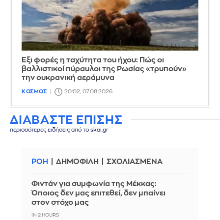
Έξι φορές η ταχύτητα του ήχου: Πώς οι
βαλλιστικοί πύραυλοι της Ρωσίας «τρυπούν»
την ουκρανική αεράμυνα
ΚΟΣΜΟΣ
20:02, 07.08.2026
ΔΙΑΒΑΣΤΕ ΕΠΙΣΗΣ
περισσότερες ειδήσεις από το skai.gr
ΡΟΗ
ΔΗΜΟΦΙΛΗ
ΣΧΟΛΙΑΣΜΕΝΑ
Φιντάν για συμφωνία της Μέκκας:
Όποιος δεν μας επιτεθεί, δεν μπαίνει
στον στόχο μας
IN 2 HOURS