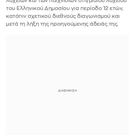
λαχείων και των παιχνιδιών στιγμιαίου λαχείου
του Ελληνικού Δημοσίου για περίοδο 12 ετών,
κατόπιν σχετικού διεθνούς διαγωνισμού και
μετά τη λήξη της προηγούμενης άδειάς της.