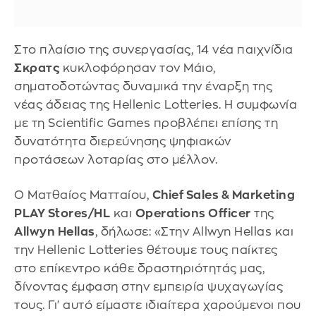
Στο πλαίσιο της συνεργασίας, 14 νέα παιχνίδια
Σκρατς
κυκλοφόρησαν τον Μάιο,
σηματοδοτώντας δυναμικά την έναρξη της
νέας άδειας της Hellenic Lotteries. Η συμφωνία
με τη Scientific Games προβλέπει επίσης τη
δυνατότητα διερεύνησης ψηφιακών
προτάσεων λοταρίας στο μέλλον.
Ο Ματθαίος Ματταίου,
Chief Sales & Marketing
PLAY Stores/HL
και
Operations Officer
της
Allwyn Hellas
, δήλωσε: «Στην Allwyn Hellas και
την Hellenic Lotteries θέτουμε τους παίκτες
στο επίκεντρο κάθε δραστηριότητάς μας,
δίνοντας έμφαση στην εμπειρία ψυχαγωγίας
τους. Γι' αυτό είμαστε ιδιαίτερα χαρούμενοι που