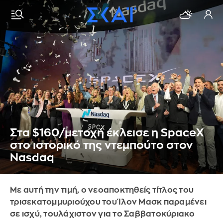
Στα $160/μετοχή έκλεισε η SpaceX
στο ιστορικό της ντεμπούτο στον
Nasdaq
Με αυτή την τιμή, ο νεοαποκτηθείς τίτλος του
τρισεκατομμυριούχου του Ίλον Μασκ παραμένει
σε ισχύ, τουλάχιστον για το Σαββατοκύριακο