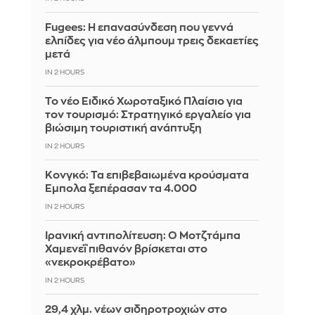
Fugees: Η επανασύνδεση που γεννά
ελπίδες για νέο άλμπουμ τρεις δεκαετίες
μετά
IN 2 HOURS
Το νέο Ειδικό Χωροταξικό Πλαίσιο για
τον τουρισμό: Στρατηγικό εργαλείο για
βιώσιμη τουριστική ανάπτυξη
IN 2 HOURS
Κονγκό: Τα επιβεβαιωμένα κρούσματα
Έμπολα ξεπέρασαν τα 4.000
IN 2 HOURS
Ιρανική αντιπολίτευση: Ο Μοτζτάμπα
Χαμενεΐ πιθανόν βρίσκεται στο
«νεκροκρέβατο»
IN 2 HOURS
29,4 χλμ. νέων σιδηροτροχιών στο