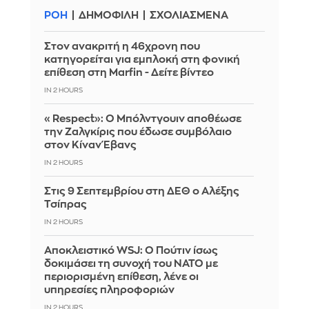
ΡΟΗ
ΔΗΜΟΦΙΛΗ
ΣΧΟΛΙΑΣΜΕΝΑ
Στον ανακριτή η 46χρονη που
κατηγορείται για εμπλοκή στη φονική
επίθεση στη Marfin - Δείτε βίντεο
IN 2 HOURS
«Respect»: Ο Μπόλντγουιν αποθέωσε
την Ζαλγκίρις που έδωσε συμβόλαιο
στον Κίναν Έβανς
IN 2 HOURS
Στις 9 Σεπτεμβρίου στη ΔΕΘ ο Αλέξης
Τσίπρας
IN 2 HOURS
Αποκλειστικό WSJ: Ο Πούτιν ίσως
δοκιμάσει τη συνοχή του ΝΑΤΟ με
περιορισμένη επίθεση, λένε οι
υπηρεσίες πληροφοριών
IN 2 HOURS