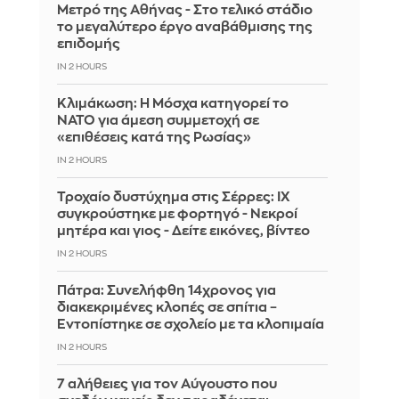
Μετρό της Αθήνας - Στο τελικό στάδιο
το μεγαλύτερο έργο αναβάθμισης της
επιδομής
IN 2 HOURS
Κλιμάκωση: Η Μόσχα κατηγορεί το
ΝΑΤΟ για άμεση συμμετοχή σε
«επιθέσεις κατά της Ρωσίας»
IN 2 HOURS
Τροχαίο δυστύχημα στις Σέρρες: ΙΧ
συγκρούστηκε με φορτηγό - Νεκροί
μητέρα και γιος - Δείτε εικόνες, βίντεο
IN 2 HOURS
Πάτρα: Συνελήφθη 14χρονος για
διακεκριμένες κλοπές σε σπίτια –
Εντοπίστηκε σε σχολείο με τα κλοπιμαία
IN 2 HOURS
7 αλήθειες για τον Αύγουστο που