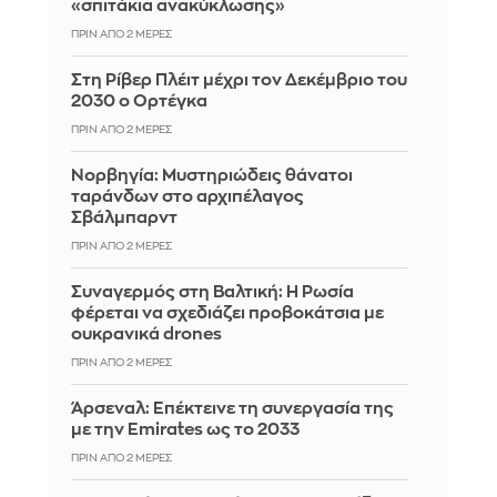
«σπιτάκια ανακύκλωσης»
ΠΡΙΝ ΑΠΌ 2 ΜΈΡΕΣ
Στη Ρίβερ Πλέιτ μέχρι τον Δεκέμβριο του
2030 ο Ορτέγκα
ΠΡΙΝ ΑΠΌ 2 ΜΈΡΕΣ
Νορβηγία: Μυστηριώδεις θάνατοι
ταράνδων στο αρχιπέλαγος
Σβάλμπαρντ
ΠΡΙΝ ΑΠΌ 2 ΜΈΡΕΣ
Συναγερμός στη Βαλτική: Η Ρωσία
φέρεται να σχεδιάζει προβοκάτσια με
ουκρανικά drones
ΠΡΙΝ ΑΠΌ 2 ΜΈΡΕΣ
Άρσεναλ: Επέκτεινε τη συνεργασία της
με την Emirates ως το 2033
ΠΡΙΝ ΑΠΌ 2 ΜΈΡΕΣ