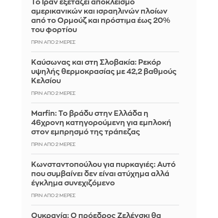
Το Ιράν εξετάζει αποκλεισμό
αμερικανικών και ισραηλινών πλοίων
από το Ορμούζ και πρόστιμα έως 20%
του φορτίου
ΠΡΙΝ ΑΠΌ 2 ΜΈΡΕΣ
Καύσωνας και στη Σλοβακία: Ρεκόρ
υψηλής θερμοκρασίας με 42,2 βαθμούς
Κελσίου
ΠΡΙΝ ΑΠΌ 2 ΜΈΡΕΣ
Marfin: Το βράδυ στην Ελλάδα η
46χρονη κατηγορούμενη για εμπλοκή
στον εμπρησμό της τράπεζας
ΠΡΙΝ ΑΠΌ 2 ΜΈΡΕΣ
Κωνσταντοπούλου για πυρκαγιές: Αυτό
που συμβαίνει δεν είναι ατύχημα αλλά
έγκλημα συνεχιζόμενο
ΠΡΙΝ ΑΠΌ 2 ΜΈΡΕΣ
Ουκρανία: Ο πρόεδρος Ζελένσκι θα