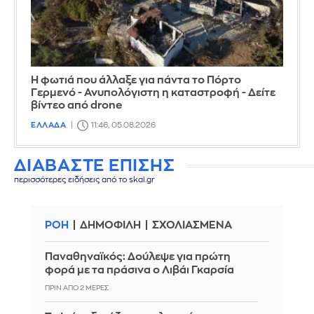
Η φωτιά που άλλαξε για πάντα το Πόρτο
Γερμενό - Ανυπολόγιστη η καταστροφή - Δείτε
βίντεο από drone
ΕΛΛΑΔΑ
11:46, 05.08.2026
ΔΙΑΒΑΣΤΕ ΕΠΙΣΗΣ
περισσότερες ειδήσεις από το skai.gr
ΡΟΗ
ΔΗΜΟΦΙΛΗ
ΣΧΟΛΙΑΣΜΕΝΑ
Παναθηναϊκός: Δούλεψε για πρώτη
φορά με τα πράσινα ο Λιβάι Γκαρσία
ΠΡΙΝ ΑΠΌ 2 ΜΈΡΕΣ