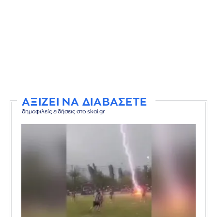
ΑΞΙΖΕΙ ΝΑ ΔΙΑΒΑΣΕΤΕ
δημοφιλείς ειδήσεις στο skai.gr