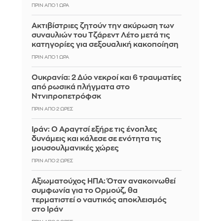
ΠΡΙΝ ΑΠΌ 1 ΏΡΑ
Ακτιβίστριες ζητούν την ακύρωση των
συναυλιών του Τζάρεντ Λέτο μετά τις
κατηγορίες για σεξουαλική κακοποίηση
ΠΡΙΝ ΑΠΌ 1 ΏΡΑ
Ουκρανία: 2 Δύο νεκροί και 6 τραυματίες
από ρωσικά πλήγματα στο
Ντνιπροπετρόφσκ
ΠΡΙΝ ΑΠΌ 2 ΏΡΕΣ
Ιράν: Ο Αραγτσί εξήρε τις ένοπλες
δυνάμεις και κάλεσε σε ενότητα τις
μουσουλμανικές χώρες
ΠΡΙΝ ΑΠΌ 2 ΏΡΕΣ
Αξιωματούχος ΗΠΑ: Όταν ανακοινωθεί
συμφωνία για το Ορμούζ, θα
τερματιστεί ο ναυτικός αποκλεισμός
στο Ιράν