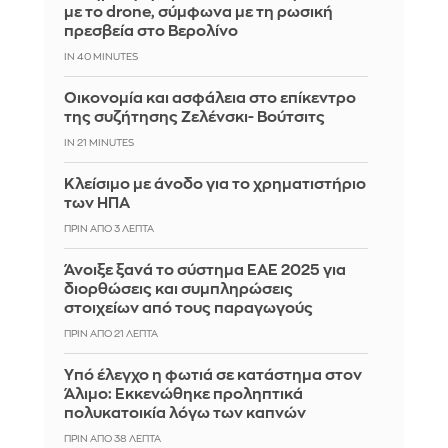
με το drone, σύμφωνα με τη ρωσική
πρεσβεία στο Βερολίνο
IN 40 MINUTES
Οικονομία και ασφάλεια στο επίκεντρο
της συζήτησης Ζελένσκι- Βούτσιτς
IN 21 MINUTES
Κλείσιμο με άνοδο για το χρηματιστήριο
των ΗΠΑ
ΠΡΙΝ ΑΠΌ 3 ΛΕΠΤΆ
Άνοιξε ξανά το σύστημα ΕΑΕ 2025 για
διορθώσεις και συμπληρώσεις
στοιχείων από τους παραγωγούς
ΠΡΙΝ ΑΠΌ 21 ΛΕΠΤΆ
Yπό έλεγχο η φωτιά σε κατάστημα στον
Άλιμο: Εκκενώθηκε προληπτικά
πολυκατοικία λόγω των καπνών
ΠΡΙΝ ΑΠΌ 38 ΛΕΠΤΆ