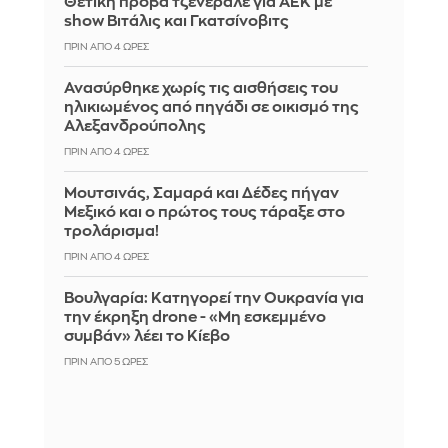
Θετική πρόβα τζενεράλε για ΑΕΚ με
show Βιτάλις και Γκατσίνοβιτς
ΠΡΙΝ ΑΠΌ 4 ΏΡΕΣ
Ανασύρθηκε χωρίς τις αισθήσεις του
ηλικιωμένος από πηγάδι σε οικισμό της
Αλεξανδρούπολης
ΠΡΙΝ ΑΠΌ 4 ΏΡΕΣ
Μουτσινάς, Σαμαρά και Δέδες πήγαν
Μεξικό και ο πρώτος τους τάραξε στο
τρολάρισμα!
ΠΡΙΝ ΑΠΌ 4 ΏΡΕΣ
Βουλγαρία: Κατηγορεί την Ουκρανία για
την έκρηξη drone - «Μη εσκεμμένο
συμβάν» λέει το Κίεβο
ΠΡΙΝ ΑΠΌ 5 ΏΡΕΣ