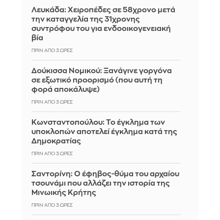
Λευκάδα: Χειροπέδες σε 58χρονο μετά
την καταγγελία της 31χρονης
συντρόφου του για ενδοοικογενειακή
βία
ΠΡΙΝ ΑΠΌ 3 ΏΡΕΣ
Δούκισσα Νομικού: Ξανάγινε γοργόνα
σε εξωτικό προορισμό (που αυτή τη
φορά αποκάλυψε)
ΠΡΙΝ ΑΠΌ 3 ΏΡΕΣ
Κωνσταντοπούλου: Το έγκλημα των
υποκλοπών αποτελεί έγκλημα κατά της
Δημοκρατίας
ΠΡΙΝ ΑΠΌ 3 ΏΡΕΣ
Σαντορίνη: Ο έφηβος-θύμα του αρχαίου
τσουνάμι που αλλάζει την ιστορία της
Μινωικής Κρήτης
ΠΡΙΝ ΑΠΌ 3 ΏΡΕΣ