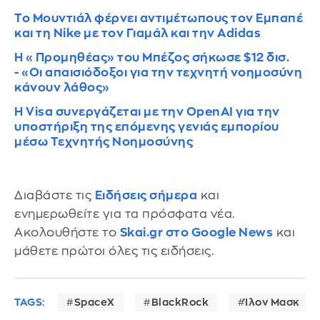
Το Μουντιάλ φέρνει αντιμέτωπους τον Εμπαπέ
και τη Nike με τον Γιαμάλ και την Adidas
Η «Προμηθέας» του Μπέζος σήκωσε $12 δισ.
- «Οι απαισιόδοξοι για την τεχνητή νοημοσύνη
κάνουν λάθος»
Η Visa συνεργάζεται με την OpenAI για την
υποστήριξη της επόμενης γενιάς εμπορίου
μέσω Τεχνητής Νοημοσύνης
Διαβάστε τις
Ειδήσεις σήμερα
και
ενημερωθείτε για τα πρόσφατα νέα.
Ακολουθήστε το
Skai.gr στο Google News
και
μάθετε πρώτοι όλες τις ειδήσεις.
TAGS:
SpaceX
BlackRock
Ίλον Μασκ