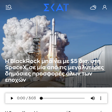
Η BlackRock μπαίνει με $5 δισ. στη
SpaceX, σε μία από τις μεγαλύτερες
δημόσιες προσφορές όλων των
εποχών