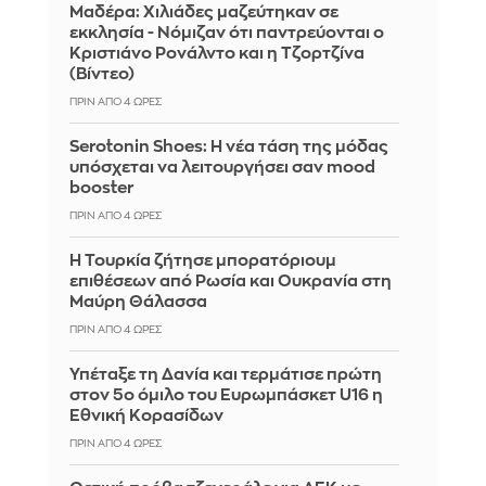
Μαδέρα: Χιλιάδες μαζεύτηκαν σε
εκκλησία - Νόμιζαν ότι παντρεύονται ο
Κριστιάνο Ρονάλντο και η Τζορτζίνα
(Βίντεο)
ΠΡΙΝ ΑΠΌ 4 ΏΡΕΣ
Serotonin Shoes: Η νέα τάση της μόδας
υπόσχεται να λειτουργήσει σαν mood
booster
ΠΡΙΝ ΑΠΌ 4 ΏΡΕΣ
Η Τουρκία ζήτησε μπορατόριουμ
επιθέσεων από Ρωσία και Ουκρανία στη
Μαύρη Θάλασσα
ΠΡΙΝ ΑΠΌ 4 ΏΡΕΣ
Υπέταξε τη Δανία και τερμάτισε πρώτη
στον 5ο όμιλο του Ευρωμπάσκετ U16 η
Εθνική Κορασίδων
ΠΡΙΝ ΑΠΌ 4 ΏΡΕΣ