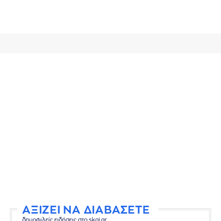
ΑΞΙΖΕΙ ΝΑ ΔΙΑΒΑΣΕΤΕ
δημοφιλείς ειδήσεις στο skai.gr