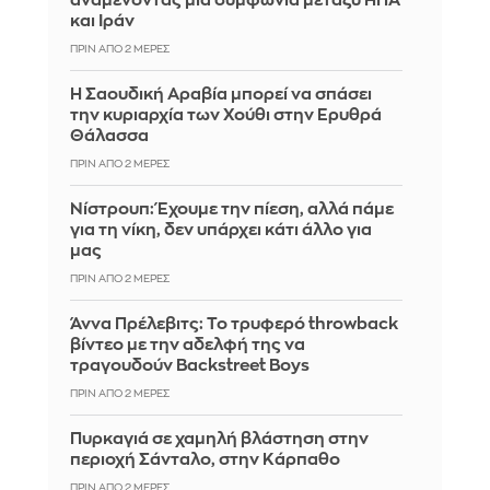
αναμένοντας μια συμφωνία μεταξύ ΗΠΑ
και Ιράν
ΠΡΙΝ ΑΠΌ 2 ΜΈΡΕΣ
Η Σαουδική Αραβία μπορεί να σπάσει
την κυριαρχία των Χούθι στην Ερυθρά
Θάλασσα
ΠΡΙΝ ΑΠΌ 2 ΜΈΡΕΣ
Νίστρουπ: Έχουμε την πίεση, αλλά πάμε
για τη νίκη, δεν υπάρχει κάτι άλλο για
μας
ΠΡΙΝ ΑΠΌ 2 ΜΈΡΕΣ
Άννα Πρέλεβιτς: Το τρυφερό throwback
βίντεο με την αδελφή της να
τραγουδούν Backstreet Boys
ΠΡΙΝ ΑΠΌ 2 ΜΈΡΕΣ
Πυρκαγιά σε χαμηλή βλάστηση στην
περιοχή Σάνταλο, στην Κάρπαθο
ΠΡΙΝ ΑΠΌ 2 ΜΈΡΕΣ