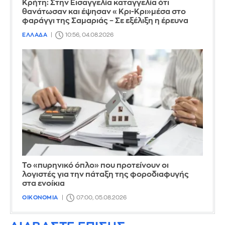
Κρήτη: Στην Εισαγγελία καταγγελία ότι
θανάτωσαν και έψησαν «Κρι-Κρι»μέσα στο
φαράγγι της Σαμαριάς – Σε εξέλιξη η έρευνα
ΕΛΛΑΔΑ
10:56, 04.08.2026
Το «πυρηνικό όπλο» που προτείνουν οι
λογιστές για την πάταξη της φοροδιαφυγής
στα ενοίκια
ΟΙΚΟΝΟΜΙΑ
07:00, 05.08.2026