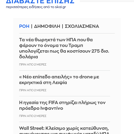
ΔΙΑΒΑΣΤΕ ΕΠΙΣΗΣ
περισσότερες ειδήσεις από το skai.gr
ΡΟΗ
ΔΗΜΟΦΙΛΗ
ΣΧΟΛΙΑΣΜΕΝΑ
Τα νέα θωρηκτά των ΗΠΑ που θα
φέρουν το όνομα του Τραμπ
υπολογίζεται πως θα κοστίσουν 275 δισ.
δολάρια
ΠΡΙΝ ΑΠΌ 2 ΜΈΡΕΣ
«Νέο επίπεδο απειλής» το drone με
εκρηκτικά στη Λειψία
ΠΡΙΝ ΑΠΌ 2 ΜΈΡΕΣ
Η ηγεσία της FIFA στηρίζει πλήρως τον
πρόεδρο Ινφαντίνο
ΠΡΙΝ ΑΠΌ 2 ΜΈΡΕΣ
Wall Street: Κλείσιμο χωρίς κατεύθυνση,