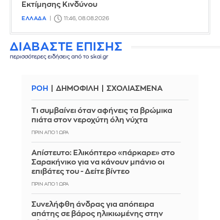
Εκτίμησης Κινδύνου
ΕΛΛΑΔΑ
11:46, 08.08.2026
ΔΙΑΒΑΣΤΕ ΕΠΙΣΗΣ
περισσότερες ειδήσεις από το skai.gr
ΡΟΗ
ΔΗΜΟΦΙΛΗ
ΣΧΟΛΙΑΣΜΕΝΑ
Τι συμβαίνει όταν αφήνεις τα βρώμικα
πιάτα στον νεροχύτη όλη νύχτα
ΠΡΙΝ ΑΠΌ 1 ΏΡΑ
Απίστευτο: Ελικόπτερο «πάρκαρε» στο
Σαρακήνικο για να κάνουν μπάνιο οι
επιβάτες του - Δείτε βίντεο
ΠΡΙΝ ΑΠΌ 1 ΏΡΑ
Συνελήφθη άνδρας για απόπειρα
απάτης σε βάρος ηλικιωμένης στην