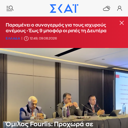
Παραμένει ο συναγερμός για τους ισχυρούς
ανέμους - Έως 9 μποφόρ οι ριπές τη Δευτέρα
ΕΛΛΑΔΑ
12:49, 09.08.2026
Όμιλος Fourlis: Προχωρά σε