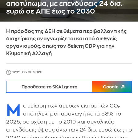
αποτύπωμα, με επενδύσεις 24 δισ.
ευρώ σε ΑΠΕ έως το 2030
Η πρόοδος της ΔΕΗ σε θέματα περιβαλλοντικής
διαχείρισης αναγνωρίζεται και από διεθνείς
οργανισμούς, όπως τον δείκτη CDP για την
Κλιματική Αλλαγή
12:21, 05.06.2026
Προσθέστε το SKAI.gr στο
Google
Μ
ε μείωση των άμεσων εκπομπών CO₂
από ηλεκτροπαραγωγή κατά 58% το
2025, σε σχέση με το 2019 και συνολικές
επενδύσεις ύψους άνω των 24 δισ. ευρώ έως το
2030 σε έργα Ανανεώσιμων Πηγών Ενέργειας,