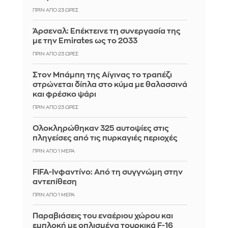
ΠΡΙΝ ΑΠΌ 23 ΏΡΕΣ
Άρσεναλ: Επέκτεινε τη συνεργασία της
με την Emirates ως το 2033
ΠΡΙΝ ΑΠΌ 23 ΏΡΕΣ
Στον Μπάμπη της Αίγινας το τραπέζι
στρώνεται δίπλα στο κύμα με θαλασσινά
και φρέσκο ψάρι
ΠΡΙΝ ΑΠΌ 23 ΏΡΕΣ
Ολοκληρώθηκαν 325 αυτοψίες στις
πληγείσες από τις πυρκαγιές περιοχές
ΠΡΙΝ ΑΠΌ 1 ΜΈΡΑ
FIFA-Ινφαντίνο: Από τη συγγνώμη στην
αντεπίθεση
ΠΡΙΝ ΑΠΌ 1 ΜΈΡΑ
Παραβιάσεις του εναέριου χώρου και
εμπλοκή με οπλισμένα τουρκικά F-16