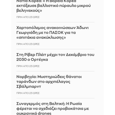
Νότια Κορέα: «Η Βόρεια Κορέα
εκτόξευσε βαλλιστικό πύραυλο μικρού
βεληνεκούς»
ΠΡΙΝ ΑΠΌ 23 ΏΡΕΣ
Χαρτοπόλεμος ανακοινώσεων Άδωνι
Γεωργιάδη με το ΠΑΣΟΚ για τα
«σπιτάκια ανακύκλωσης»
ΠΡΙΝ ΑΠΌ 23 ΏΡΕΣ
Στη Ρίβερ Πλέιτ μέχρι τον Δεκέμβριο του
2030 ο Ορτέγκα
ΠΡΙΝ ΑΠΌ 23 ΏΡΕΣ
Νορβηγία: Μυστηριώδεις θάνατοι
ταράνδων στο αρχιπέλαγος
Σβάλμπαρντ
ΠΡΙΝ ΑΠΌ 23 ΏΡΕΣ
Συναγερμός στη Βαλτική: Η Ρωσία
φέρεται να σχεδιάζει προβοκάτσια με
ουκρανικά drones