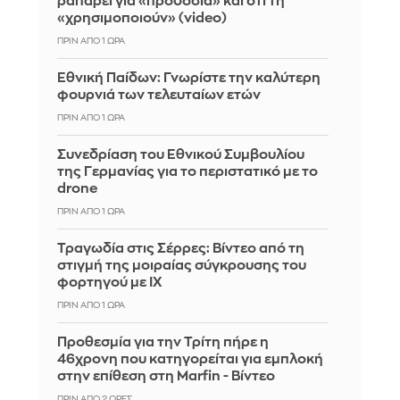
ραπάρει για «προδοσία» και ότι τη
«χρησιμοποιούν» (video)
ΠΡΙΝ ΑΠΌ 1 ΏΡΑ
Εθνική Παίδων: Γνωρίστε την καλύτερη
φουρνιά των τελευταίων ετών
ΠΡΙΝ ΑΠΌ 1 ΏΡΑ
Συνεδρίαση του Εθνικού Συμβουλίου
της Γερμανίας για το περιστατικό με το
drone
ΠΡΙΝ ΑΠΌ 1 ΏΡΑ
Τραγωδία στις Σέρρες: Βίντεο από τη
στιγμή της μοιραίας σύγκρουσης του
φορτηγού με ΙΧ
ΠΡΙΝ ΑΠΌ 1 ΏΡΑ
Προθεσμία για την Τρίτη πήρε η
46χρονη που κατηγορείται για εμπλοκή
στην επίθεση στη Marfin - Βίντεο
ΠΡΙΝ ΑΠΌ 2 ΏΡΕΣ